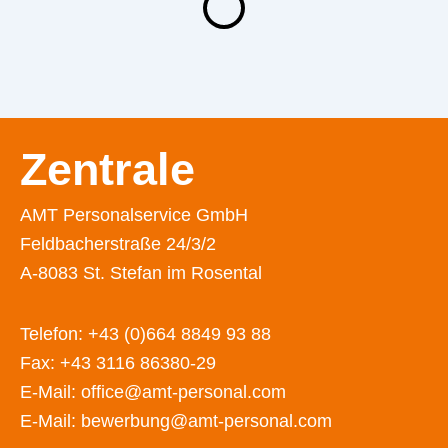
Zentrale
AMT Personalservice GmbH
Feldbacherstraße 24/3/2
A-8083 St. Stefan im Rosental
Telefon:
+43 (0)664 8849 93 88
Fax: +43 3116 86380-29
E-Mail:
office@amt-personal.com
E-Mail:
bewerbung@amt-personal.com