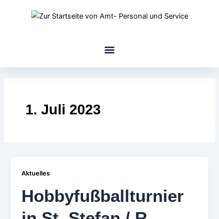
Zum
Inhalt
springen
amt Gruppe
1. Juli 2023
Aktuelles
Hobbyfußballturnier
in St. Stefan / R.