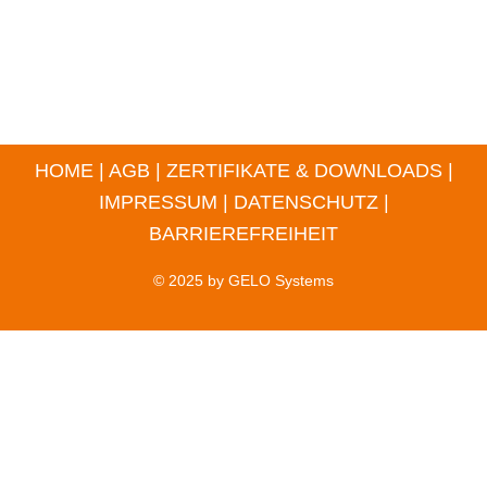
HOME
|
AGB
|
ZERTIFIKATE & DOWNLOADS
|
IMPRESSUM
|
DATENSCHUTZ
|
BARRIEREFREIHEIT
© 2025 by
GELO Systems
Bewerbung als:
Verfügbar ab: