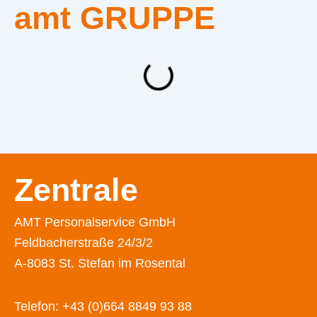
amt GRUPPE
Zentrale
AMT Personalservice GmbH
Feldbacherstraße 24/3/2
A-8083 St. Stefan im Rosental
Telefon:
+43 (0)664 8849 93 88